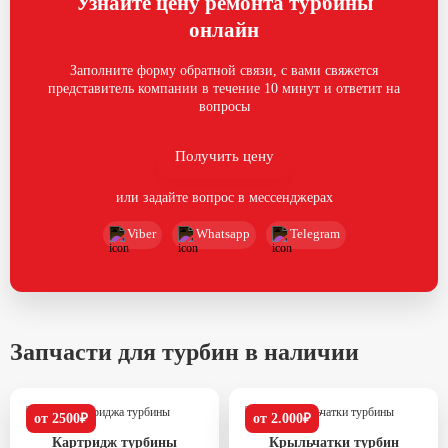
Узнайте цену ремонта турбины
онлайн
Заполните форму обратной связи, с вами свяжется
представитель компании в течение 10 минут и ответит на
вопросы
Получить цену
или задайте вопрос в мессенджерах
Viber
Whatsapp
Telegram
Запчасти для турбин в наличии
от 2500₽
от 2.000₽
Картридж турбины
Крыльчатки турбин