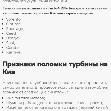
возможного ухудшения ситуации.
Снятие и установка турбин
Специалисты компании «TurboVRN» быстро и качественно
Обмен турбины на восстановленную
выполнят ремонт турбины Kia популярных моделей:
Sorento;
Ремонт геометрии турбины
Optima;
Sportage;
Ceed;
Bongo;
Soul;
Cerato;
Karnival.
Признаки поломки турбины на
Киа
Неисправность турбокомпрессора можно определить
самостоятельно. В процессе эксплуатации автомобиля
возникают следующие симптомы:
Низкая тяга мотора;
Шумная работа двигателя (скрежет, свист, грохот);
Изменение оттенка выхлопных газов (черный, сизый,