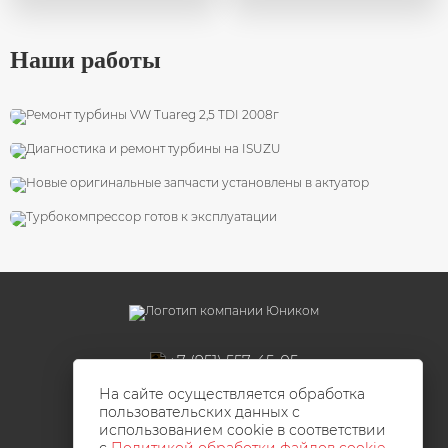
Наши работы
VW Tuareg 2,5 TDI 2008г
Диагностика и ремонт турбины на ISUZU
Ремонт актуатора Hella
Трактор Challenger
+7 (951) 557-45-05
turbo_vrn@mail.ru
На сайте осуществляется обработка
г. Воронеж, ул.Пирогова, 69
пользовательских данных с
ИП Горяйнов Д.А.
использованием cookie в соответствии