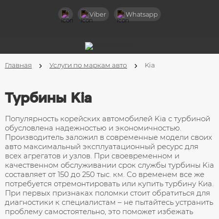
Назад
Viber
Whatsapp
Услуги
Диагностика турбин
Главная
Услуги по маркам авто
Kia
Чистка турбокомпрессоров
Ремонт клапана вестгейт
Турбины Kia
Ремонт турбин легковых авто
Популярность корейских автомобилей Kia с турбиной
обусловлена надежностью и экономичностью.
Ремонт турбин грузовых авто
Производитель заложил в современные модели своих
авто максимальный эксплуатационный ресурс для
всех агрегатов и узлов. При своевременном и
Ремонт турбин спецтехники
качественном обслуживании срок службы турбины Kia
составляет от 150 до 250 тыс. км. Со временем все же
Ремонт актуаторов турбин
потребуется отремонтировать или купить турбину Киа.
При первых признаках поломки стоит обратиться для
Замена горячей части компрессора
диагностики к специалистам – не пытайтесь устранить
проблему самостоятельно, это поможет избежать