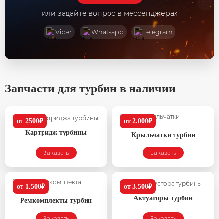
или задайте вопрос в мессенджерах
Viber
Whatsapp
Telegram
Запчасти для турбин в наличии
от 2500₽
от 2.000₽
Картридж турбины
Крыльчатки турбин
Заказать
Заказать
от 1.500₽
от 3.500₽
Актуаторы турбин
Ремкомплекты турбин
Заказать
Заказать