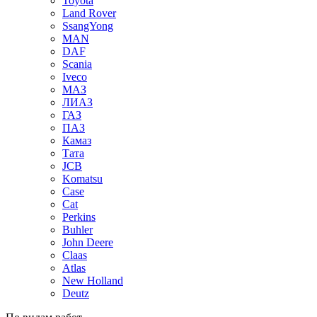
Toyota
Land Rover
SsangYong
MAN
DAF
Scania
Iveco
МАЗ
ЛИАЗ
ГАЗ
ПАЗ
Камаз
Тата
JCB
Komatsu
Case
Cat
Perkins
Buhler
John Deere
Claas
Atlas
New Holland
Deutz