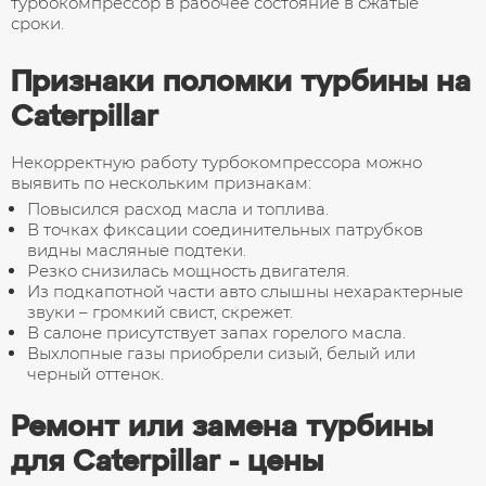
турбокомпрессор в рабочее состояние в сжатые
Снятие и установка турбин
сроки.
Обмен турбины на восстановленную
Признаки поломки турбины на
Ремонт геометрии турбины
Caterpillar
Некорректную работу турбокомпрессора можно
выявить по нескольким признакам:
Повысился расход масла и топлива.
В точках фиксации соединительных патрубков
видны масляные подтеки.
Резко снизилась мощность двигателя.
Из подкапотной части авто слышны нехарактерные
звуки – громкий свист, скрежет.
В салоне присутствует запах горелого масла.
Выхлопные газы приобрели сизый, белый или
черный оттенок.
Ремонт или замена турбины
для Caterpillar - цены