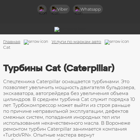
Назад
Viber
Whatsapp
Услуги
Диагностика турбин
Главная
Услуги по маркам авто
Чистка турбокомпрессоров
Cat
Ремонт клапана вестгейт
Турбины Cat (Caterpillar)
Ремонт турбин легковых авто
Спецтехника Caterpillar оснащается турбинами. Это
Ремонт турбин грузовых авто
позволяет увеличить мощность двигателя бульдозера,
экскаватора, автогрейдера без увеличения объема
цилиндров. В среднем турбина Cat служит порядка 10
Ремонт турбин спецтехники
лет. Турбокомпрессор может выйти из строя раньше
по причине неправильной эксплуатации, дефектов
Ремонт актуаторов турбин
смежных систем, попадания инородных тел или
использования некачественного масла. В Воронеже
Замена горячей части компрессора
ремонтом турбин Caterpillar занимается компания
«TurboVRN». Опытные мастера вернут