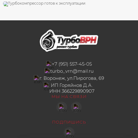
Ремонт актуатора Hella
Трактор Challenger
+7 (951) 557-45-05
turbo_vrn@mail.ru
г. Воронеж, ул.Пирогова, 69
ИП Горяйнов Д.А.
ИНН 366229890907
МЫ НА СВЯЗИ
ПОДПИШИСЬ