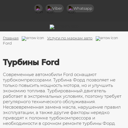
Назад
Viber
Whatsapp
Услуги
Диагностика турбин
Главная
Услуги по маркам авто
Чистка турбокомпрессоров
Ford
Ремонт клапана вестгейт
Турбины Ford
Ремонт турбин легковых авто
Современные автомобили Ford оснащают
Ремонт турбин грузовых авто
турбокомпрессорами. Турбина Форд позволяет не
только повысить мощность мотора, но и улучшить
экономию топлива. Турбированный двигатель
Ремонт турбин спецтехники
работает в экстремальных условиях, поэтому требует
регулярного технического обслуживания.
Ремонт актуаторов турбин
Несвоевременная замена масла, нарушение правил
эксплуатации, а также другие факторы нередко
Замена горячей части компрессора
приводят к поломке турбокомпрессора и
необходимости в срочном ремонте турбины Форд.