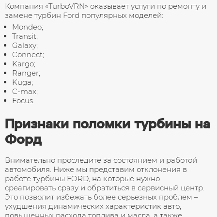
Снятие и установка турбин
Компания «TurboVRN» оказывает услуги по ремонту и
замене турбин Ford популярных моделей:
Обмен турбины на восстановленную
Mondeo;
Transit;
Galaxy;
Ремонт геометрии турбины
Connect;
Kargo;
Ranger;
Kuga;
C-max;
Focus.
Признаки поломки турбины на
Форд
Внимательно проследите за состоянием и работой
автомобиля. Ниже мы представим отклонения в
работе турбины FORD, на которые нужно
среагировать сразу и обратиться в сервисный центр.
Это позволит избежать более серьезных проблем –
ухудшения динамических характеристик авто,
повышенных расхода топлива и масла, а также