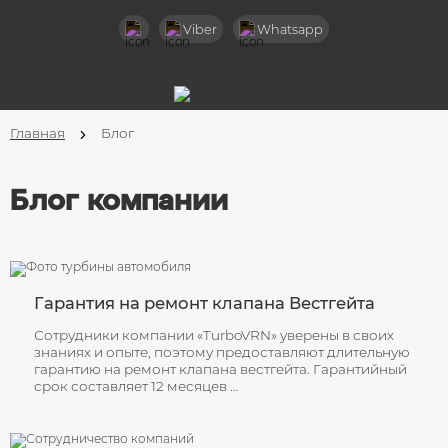
Назад
Viber
Whatsapp
Услуги
Диагностика турбин
Главная
Блог
Чистка турбокомпрессоров
Ремонт клапана вестгейт
Блог компании
Ремонт турбин легковых авто
Ремонт турбин грузовых авто
Гарантия на ремонт клапана Вестгейта
Ремонт турбин спецтехники
Сотрудники компании «TurboVRN» уверены в своих
знаниях и опыте, поэтому предоставляют длительную
Ремонт актуаторов турбин
гарантию на ремонт клапана вестгейта. Гарантийный
срок составляет 12 месяцев …
Замена горячей части компрессора